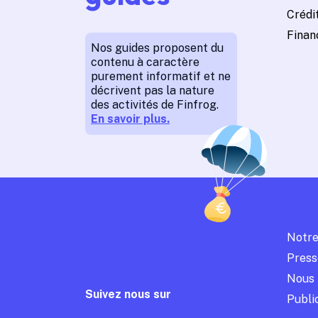
Crédit
Finan
Nos guides proposent du
contenu à caractère
purement informatif et ne
décrivent pas la nature
des activités de Finfrog.
En savoir plus.
Notre
Press
Nous 
Suivez nous sur
Publi