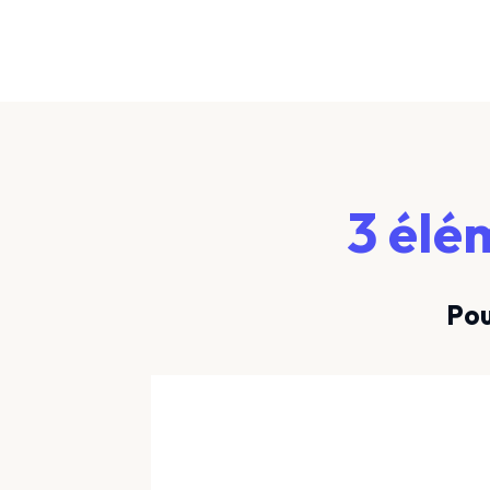
3 élé
Pou