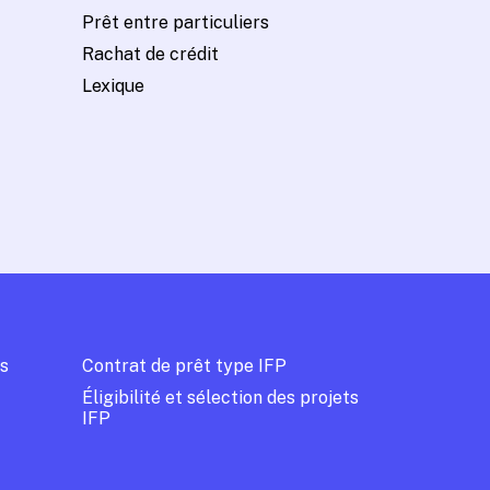
Prêt entre particuliers
Rachat de crédit
Lexique
s
Contrat de prêt type IFP
Éligibilité et sélection des projets
IFP