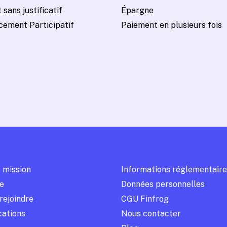
 sans justificatif
Épargne
cement Participatif
Paiement en plusieurs fois
 mission
Informations réglementaire
e
Données personnelles
rejoindre
CGU Finfrog
cations
Nous contacter