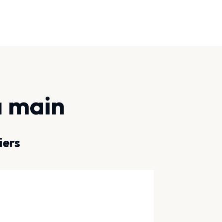
a main
iers