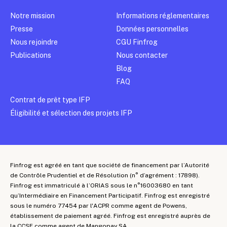
Notre mission
Informations réglementaires
Presse
Données personnelles
Nous rejoindre
CGU Finfrog
Publications
Nous contacter
Blog
FAQ
Contrat de prêt type IFP
Éligibilité et sélection des projets IFP
Finfrog est agréé en tant que société de financement par l’Autorité
de Contrôle Prudentiel et de Résolution (n° d’agrément : 17898).
Finfrog est immatriculé à l’ORIAS sous le n°16003680 en tant
qu’Intermédiaire en Financement Participatif. Finfrog est enregistré
sous le numéro 77454 par l'ACPR comme agent de Powens,
établissement de paiement agréé. Finfrog est enregistré auprès de
la CCSF comme agent de Mangopay SA.