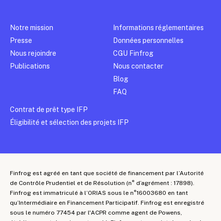
Notre mission
Informations réglementaires
Presse
Données personnelles
Nous rejoindre
CGU Finfrog
Publications
Nous contacter
Blog
FAQ
Contrat de prêt type IFP
Éligibilité et sélection des projets IFP
Finfrog est agréé en tant que société de financement par l’Autorité
de Contrôle Prudentiel et de Résolution (n° d’agrément : 17898).
Finfrog est immatriculé à l’ORIAS sous le n°16003680 en tant
qu’Intermédiaire en Financement Participatif. Finfrog est enregistré
sous le numéro 77454 par l'ACPR comme agent de Powens,