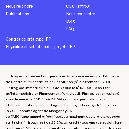
Nous rejoindre
CGU Finfrog
Publications
Nous contacter
Blog
FAQ
Contrat de prêt type IFP
Éligibilité et sélection des projets IFP
Finfrog est agréé en tant que société de financement par l’Autorité
de Contrôle Prudentiel et de Résolution (n° d’agrément : 17898).
Finfrog est immatriculé à l’ORIAS sous le n°16003680 en tant
qu’Intermédiaire en Financement Participatif. Finfrog est enregistré
sous le numéro 77454 par l'ACPR comme agent de Powens,
établissement de paiement agréé. Finfrog est enregistré auprès de
la CCSF comme agent de Mangopay SA.
Le TAEG (taux annuel effectif global) maximum des prêts proposés
sur le site finfrog.fr est de 23,5%. Un crédit vous engage et doit être
remboursé. Vérifiez vos capacités de remboursement avant de vous