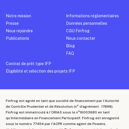
Notre mission
Informations réglementaires
Presse
Données personnelles
Nous rejoindre
CGU Finfrog
Publications
Nous contacter
Blog
FAQ
Contrat de prêt type IFP
Éligibilité et sélection des projets IFP
Finfrog est agréé en tant que société de financement par l’Autorité
de Contrôle Prudentiel et de Résolution (n° d’agrément : 17898).
Finfrog est immatriculé à l’ORIAS sous le n°16003680 en tant
qu’Intermédiaire en Financement Participatif. Finfrog est enregistré
sous le numéro 77454 par l'ACPR comme agent de Powens,