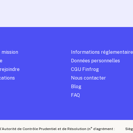
 mission
Informations réglementaire
e
Données personnelles
rejoindre
CGU Finfrog
cations
Nous contacter
Blog
FAQ
l’Autorité de Contrôle Prudentiel et de Résolution (n° d’agrément :
Sièg