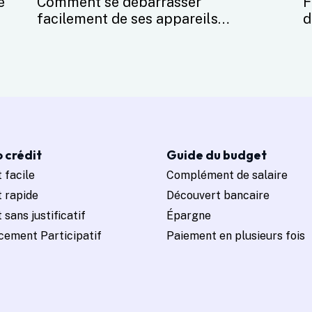
é
Comment se débarrasser
F
facilement de ses appareils
d
électroménagers ?
d
 crédit
Guide du budget
 facile
Complément de salaire
t rapide
Découvert bancaire
 sans justificatif
Épargne
cement Participatif
Paiement en plusieurs fois