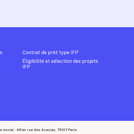
s
Contrat de prêt type IFP
Éligibilité et sélection des projets
IFP
e social : 45ter rue des Acacias, 75017 Paris